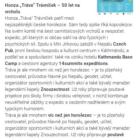
Honza „Tráva“ Trávníček – 50 let na
vrcholu
Honza „Tráva“ Trávníček patří mezi
nejúspěšnější české horolezce. Sám tedy spíše říká kopcolezce.
Na svém kontě má šest osmitisícových vrcholů a nespočet
expedic, při kterých si občas sáhl na dno fyzických i
psychických sil. Spolu s Miri Jirkovou založili v Nepálu
Czech
Pub
, první českou hospodu a kulturní centrum v Káthmándú, a
podílel se a spoluvlastní také na vzniku hotelu
Kathmandu Base
Camp
a cestovní agentury
14summits expeditions
.
Tráva je ale mnohem víc než jen horolezec – je to plzeňský
cestovatel, průvodce hlavně po Nepálu, geodet, učitel,
organizátor sportovních i kulturních akcí a také bývalý manažer
legendární kapely
Znouzectnost
. Už roky připravuje poutavé
projekce pro školy, firmy i širokou veřejnost, v nichž kombinuje
neuvěřitelné zážitky z expedic s osobním nadhledem a svým
typickým humorem.
Tráva je ale mnohem
víc než jen horolezec
– je to plzeňský
cestovatel, průvodce hlavně po Nepálu, geodet, učitel,
organizátor sportovních i kulturních akcí a také bývalý manažer
legendární kapely Znouzectnost. Už roky připravuje
poutavé