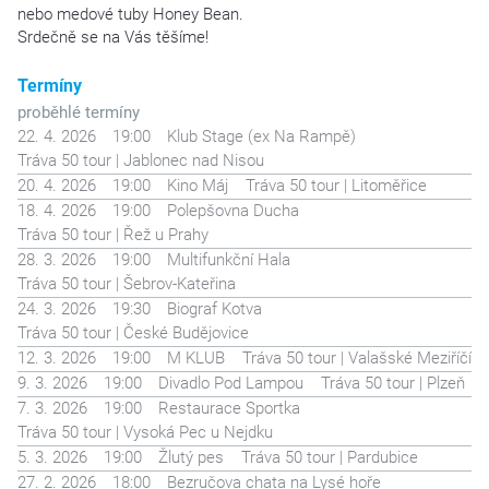
nebo medové tuby Honey Bean.
Srdečně se na Vás těšíme!
Termíny
proběhlé termíny
22. 4. 2026
19:00
Klub Stage (ex Na Rampě)
Tráva 50 tour | Jablonec nad Nisou
20. 4. 2026
19:00
Kino Máj
Tráva 50 tour | Litoměřice
18. 4. 2026
19:00
Polepšovna Ducha
Tráva 50 tour | Řež u Prahy
28. 3. 2026
19:00
Multifunkční Hala
Tráva 50 tour | Šebrov-Kateřina
24. 3. 2026
19:30
Biograf Kotva
Tráva 50 tour | České Budějovice
12. 3. 2026
19:00
M KLUB
Tráva 50 tour | Valašské Meziříčí
9. 3. 2026
19:00
Divadlo Pod Lampou
Tráva 50 tour | Plzeň
7. 3. 2026
19:00
Restaurace Sportka
Tráva 50 tour | Vysoká Pec u Nejdku
5. 3. 2026
19:00
Žlutý pes
Tráva 50 tour | Pardubice
27. 2. 2026
18:00
Bezručova chata na Lysé hoře