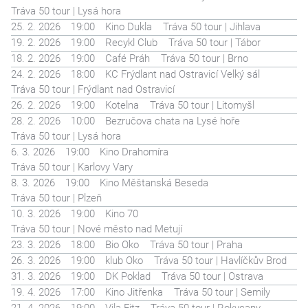
Tráva 50 tour | Lysá hora
25. 2. 2026
19:00
Kino Dukla
Tráva 50 tour | Jihlava
19. 2. 2026
19:00
Recykl Club
Tráva 50 tour | Tábor
18. 2. 2026
19:00
Café Práh
Tráva 50 tour | Brno
24. 2. 2026
18:00
KC Frýdlant nad Ostravicí Velký sál
Tráva 50 tour | Frýdlant nad Ostravicí
26. 2. 2026
19:00
Kotelna
Tráva 50 tour | Litomyšl
28. 2. 2026
10:00
Bezručova chata na Lysé hoře
Tráva 50 tour | Lysá hora
6. 3. 2026
19:00
Kino Drahomíra
Tráva 50 tour | Karlovy Vary
8. 3. 2026
19:00
Kino Měštanská Beseda
Tráva 50 tour | Plzeň
10. 3. 2026
19:00
Kino 70
Tráva 50 tour | Nové město nad Metují
23. 3. 2026
18:00
Bio Oko
Tráva 50 tour | Praha
26. 3. 2026
19:00
klub Oko
Tráva 50 tour | Havlíčkův Brod
31. 3. 2026
19:00
DK Poklad
Tráva 50 tour | Ostrava
19. 4. 2026
17:00
Kino Jitřenka
Tráva 50 tour | Semily