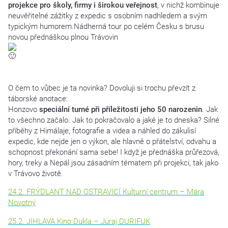
projekce pro školy, firmy i širokou veřejnost
, v nichž kombinuje
neuvěřitelné zážitky z expedic s osobním nadhledem a svým
typickým humorem.Nádherná tour po celém Česku s brusu
novou přednáškou plnou Trávovin
O čem to vůbec je ta novinka? Dovoluji si trochu převzít z
táborské anotace:
Honzovo
speciální turné při příležitosti jeho 50 narozenin
. Jak
to všechno začalo. Jak to pokračovalo a jaké je to dneska? Silné
příběhy z Himálaje, fotografie a videa a náhled do zákulisí
expedic, kde nejde jen o výkon, ale hlavně o přátelství, odvahu a
schopnost překonání sama sebe! I když je přednáška průřezová,
hory, treky a Nepál jsou zásadním tématem při projekci, tak jako
v Trávovo životě.
24.2. FRÝDLANT NAD OSTRAVICÍ Kulturní centrum – Mára
Novotný
25.2. JIHLAVA Kino Dukla – Juraj DURIFUK