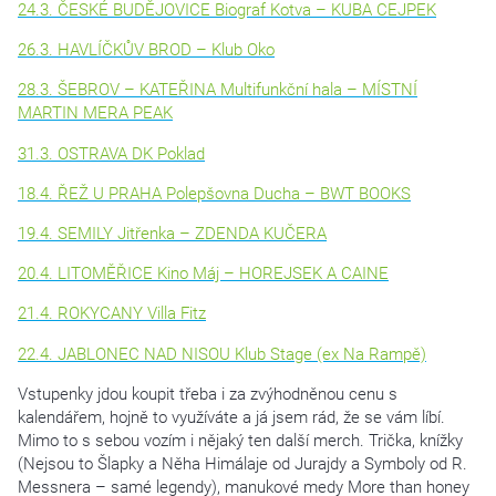
24.3. ČESKÉ BUDĚJOVICE Biograf Kotva – KUBA CEJPEK
26.3. HAVLÍČKŮV BROD – Klub Oko
28.3. ŠEBROV – KATEŘINA Multifunkční hala – MÍSTNÍ
MARTIN MERA PEAK
31.3. OSTRAVA DK Poklad
18.4. ŘEŽ U PRAHA Polepšovna Ducha – BWT BOOKS
19.4. SEMILY Jitřenka – ZDENDA KUČERA
20.4. LITOMĚŘICE Kino Máj – HOREJSEK A CAINE
21.4. ROKYCANY Villa Fitz
22.4. JABLONEC NAD NISOU Klub Stage (ex Na Rampě)
Vstupenky jdou koupit třeba i za zvýhodněnou cenu s
kalendářem, hojně to využíváte a já jsem rád, že se vám líbí.
Mimo to s sebou vozím i nějaký ten další merch. Trička, knížky
(Nejsou to Šlapky a Něha Himálaje od Jurajdy a Symboly od R.
Messnera – samé legendy), manukové medy More than honey