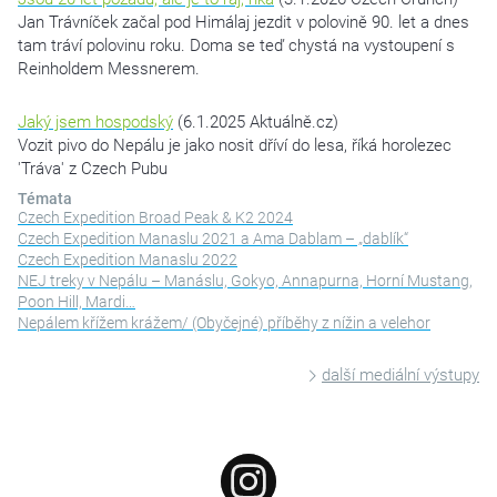
Jan Trávníček začal pod Himálaj jezdit v polovině 90. let a dnes
tam tráví polovinu roku. Doma se teď chystá na vystoupení s
Reinholdem Messnerem.
Jaký jsem hospodský
(6.1.2025 Aktuálně.cz)
Vozit pivo do Nepálu je jako nosit dříví do lesa, říká horolezec
'Tráva' z Czech Pubu
Témata
Czech Expedition Broad Peak & K2 2024
Czech Expedition Manaslu 2021 a Ama Dablam – „dablík“
Czech Expedition Manaslu 2022
NEJ treky v Nepálu – Manáslu, Gokyo, Annapurna, Horní Mustang,
Poon Hill, Mardi…
Nepálem křížem krážem/ (Obyčejné) příběhy z nížin a velehor
další mediální výstupy