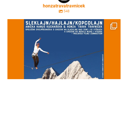
honzatravatravnicek
548
honzatravatravnicek
Čvc 21