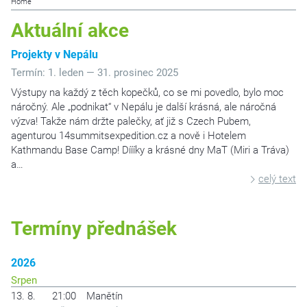
Home
Aktuální akce
Projekty v Nepálu
Termín: 1. leden — 31. prosinec 2025
Výstupy na každý z těch kopečků, co se mi povedlo, bylo moc
náročný. Ale „podnikat“ v Nepálu je další krásná, ale náročná
výzva! Takže nám držte palečky, ať již s Czech Pubem,
agenturou 14summitsexpedition.cz a nově i Hotelem
Kathmandu Base Camp! Díííky a krásné dny MaT (Miri a Tráva)
a…
celý text
Termíny přednášek
2026
Srpen
13. 8.
21:00
Manětín