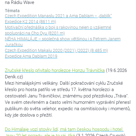
na Rádiu Wave
Témata
Czech Expedition Manaslu 2021 a Ama Dablam – „dablík“
Expedice K2 2014 (8611 m)
Motivační přednáška o boji s rakovinou nejen o vzájemné
spolupráci na Cho Oyu (8201 m)
NĚHA HIMALÁJE – společná show většinou i s Petrem Janem
Juračkou
Czech Expedition Makalu 2020 (2021) (2022) (8 485 m)
Expedice Ama Dablam 2019
Zručské křeslo přivítalo horolezce Honzu Trávníčka
(19.6.2026
Deník.cz)
Mezi himalájskými velikány. Další pokračování cyklu Zručské
křeslo pro hosta patřilo ve středu 17. května horolezci a
cestovateli Janu Trávníčkovi, známému pod přezdívkou „Tráva“.
Ve svém otevřeném a často velmi humorném vyprávění přenesl
publikum do světa velehor, expedic na osmitisícovky i momentů,
kdy jde doslova o přežití.
Do Himálaje vozí stovky lidí, má tam českou hospodu i hotel.
Jsou 20 let pozadu, ale je to ráj, říká
(3.1.2026 Czech Crunch)