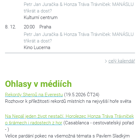
Petr Jan Juračka & Honza Tráva Trávníček: MANÁSLU
třikrát a dost?
Kulturní centrum
8. 12.
20:00
Praha
Petr Jan Juračka & Honza Tráva Trávníček: MANÁSLU
třikrát a dost?
Kino Lucerna
celý kalendář
Ohlasy v médiích
Rekordy Sherpů na Everestu
(19.5.2026 ČT24)
Rozhovor k příležitosti rekordů místních na nejvyšší hoře světa
Na Nepál jeden život nestačí. Horolezec Honza Tráva Trávníček
o šrámech i radostech z hor
(Casablanca - cestovatelský pořad
- )
Velice pardání pokec na všemožná témata s Pavlem Sladkým